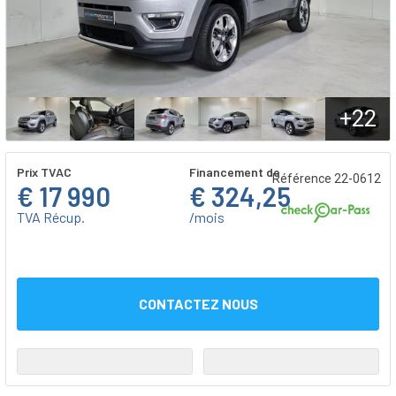
+22
Prix TVAC
Financement de
Référence 22-0612
€ 17 990
€ 324,25
TVA Récup.
/mois
CONTACTEZ NOUS