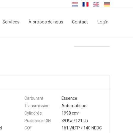
Services
À propos de nous
Contact
Login
Carburant
Essence
Transmission
Automatique
Cylindrée
1998 cm³
Puissance DIN
89 Kw /121 ch
el
CO²
161 WLTP / 140 NEDC