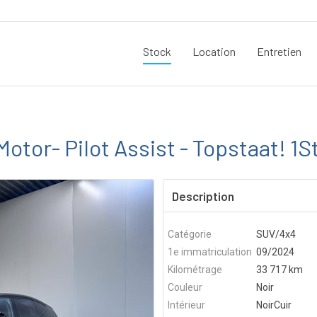
Stock
Location
Entretien
otor- Pilot Assist - Topstaat! 1S
Description
Catégorie
SUV/4x4
1e immatriculation
09/2024
Kilométrage
33 717 km
Couleur
Noir
Intérieur
NoirCuir