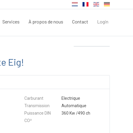
Services
À propos de nous
Contact
Login
te Eig!
Carburant
Electrique
Transmission
Automatique
Puissance DIN
360 Kw /490 ch
CO²