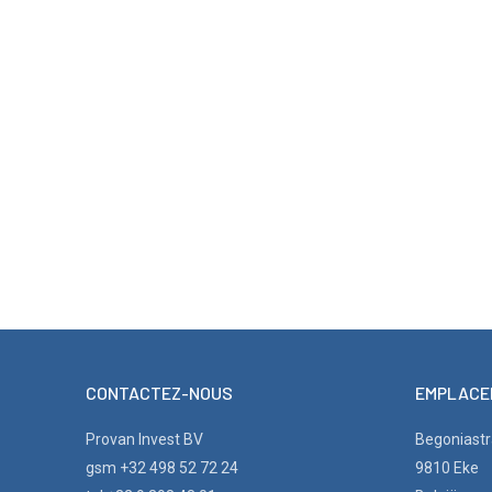
CONTACTEZ-NOUS
EMPLACE
Provan Invest BV
Begoniastr
gsm +32 498 52 72 24
9810 Eke