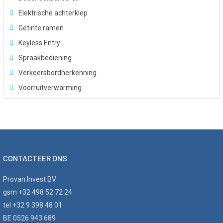
Elektrische achterklep
Getinte ramen
Keyless Entry
Spraakbediening
Verkeersbordherkenning
Voorruitverwarming
CONTACTEER ONS
Provan Invest BV
gsm +32 498 52 72 24
tel +32 9 398 48 01
BE 0526 943 689