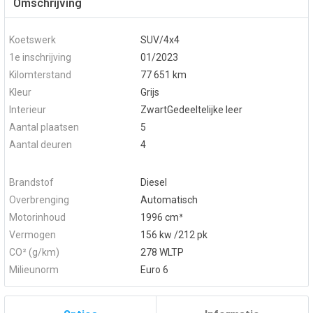
Omschrijving
Koetswerk
SUV/4x4
1e inschrijving
01/2023
Kilomterstand
77 651 km
Kleur
Grijs
Interieur
ZwartGedeeltelijke leer
Aantal plaatsen
5
Aantal deuren
4
Brandstof
Diesel
Overbrenging
Automatisch
Motorinhoud
1996 cm³
Vermogen
156 kw /212 pk
CO² (g/km)
278 WLTP
Milieunorm
Euro 6