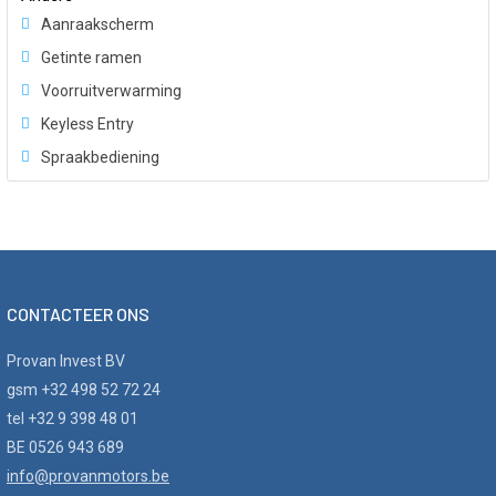
Aanraakscherm
Getinte ramen
Voorruitverwarming
Keyless Entry
Spraakbediening
CONTACTEER ONS
Provan Invest BV
gsm +32 498 52 72 24
tel +32 9 398 48 01
BE 0526 943 689
info@provanmotors.be