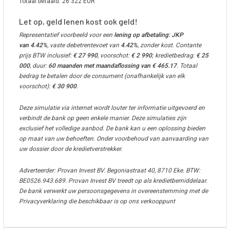
Totaal betaald:
26 322
EUR
Let op, geld lenen kost ook geld!
Representatief voorbeeld voor een
lening op afbetaling: JKP
van 4.42%
, vaste debetrentevoet van
4.42%
, zonder kost. Contante
prijs BTW inclusief:
€ 27 990
, voorschot:
€ 2 990
; kredietbedrag:
€ 25
000
, duur:
60 maanden met maandaflossing van € 465.17
. Totaal
bedrag te betalen door de consument (onafhankelijk van elk
voorschot):
€ 30 900
.
Deze simulatie via internet wordt louter ter informatie uitgevoerd en
verbindt de bank op geen enkele manier. Deze simulaties zijn
exclusief het volledige aanbod. De bank kan u een oplossing bieden
op maat van uw behoeften. Onder voorbehoud van aanvaarding van
uw dossier door de kredietverstrekker.
Adverteerder: Provan Invest BV. Begoniastraat 40, 8710 Eke. BTW:
BE0526.943.689. Provan Invest BV treedt op als kredietbemiddelaar.
De bank verwerkt uw persoonsgegevens in overeenstemming met de
Privacyverklaring die beschikbaar is op ons verkooppunt