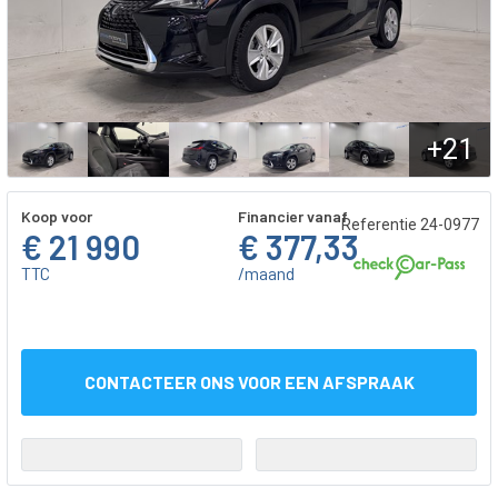
+21
Koop voor
Financier vanaf
Referentie 24-0977
€ 21 990
€ 377,33
TTC
/maand
CONTACTEER ONS VOOR EEN AFSPRAAK