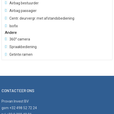
Airbag bestuurder
Airbag passagier
Centr. deurvergr. met afstandsbediening
Isofix
Andere
360° camera
Spraakbediening
Getinte ramen
CONTACTEER ONS
Provan Invest BV
gsm +32 498 52 72 24