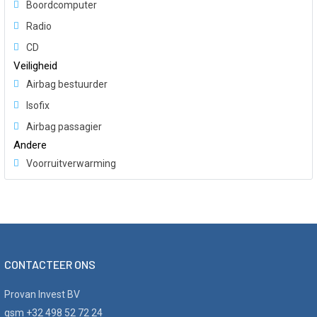
Boordcomputer
Radio
CD
Veiligheid
Airbag bestuurder
Isofix
Airbag passagier
Andere
Voorruitverwarming
CONTACTEER ONS
Provan Invest BV
gsm +32 498 52 72 24