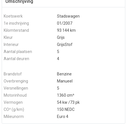
Omschrijving
Koetswerk
Stadswagen
1e inschrijving
01/2007
Kilomterstand
93 144 km
Kleur
Grijs
Interieur
GrijsStof
Aantal plaatsen
5
Aantal deuren
4
Brandstof
Benzine
Overbrenging
Manueel
Versnellingen
5
Motorinhoud
1360 cm³
Vermogen
54 kw /73 pk
CO² (g/km)
150 NEDC
Milieunorm
Euro 4