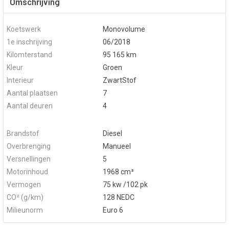
Omschrijving
Koetswerk
Monovolume
1e inschrijving
06/2018
Kilomterstand
95 165 km
Kleur
Groen
Interieur
ZwartStof
Aantal plaatsen
7
Aantal deuren
4
Brandstof
Diesel
Overbrenging
Manueel
Versnellingen
5
Motorinhoud
1968 cm³
Vermogen
75 kw /102 pk
CO² (g/km)
128 NEDC
Milieunorm
Euro 6