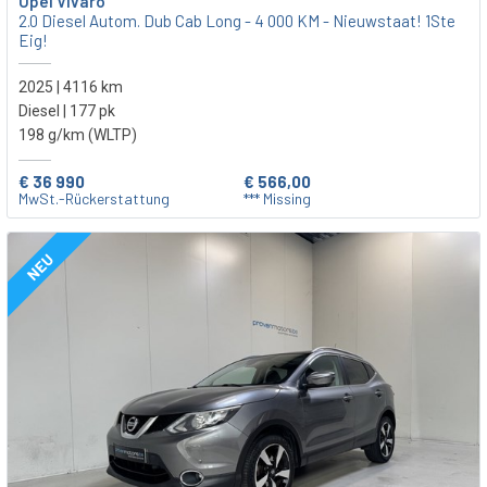
Opel Vivaro
2.0 Diesel Autom. Dub Cab Long - 4 000 KM - Nieuwstaat! 1Ste
Eig!
2025 | 4116 km
Diesel | 177 pk
198 g/km (WLTP)
€ 36 990
€ 566,00
MwSt.-Rückerstattung
*** Missing
NEU