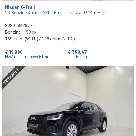
Nissan X-Trail
1.3 Benzine Autom. 7PL - Pano - Topstaat! 1Ste Eig!
2020 | 84287 km
Benzine | 159 pk
169 g/km (WLTP)
/ 148 g/km (NEDC)
€ 19 990
€ 358,47
MwSt. nicht ausweisbar
*** Missing
VERKAUFT