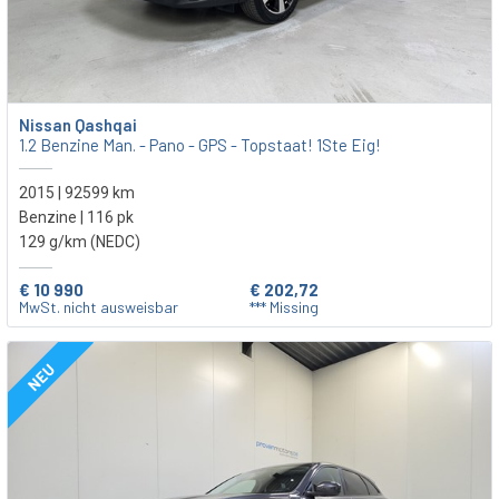
Nissan Qashqai
1.2 Benzine Man. - Pano - GPS - Topstaat! 1Ste Eig!
2015 | 92599 km
Benzine | 116 pk
129 g/km (NEDC)
€ 10 990
€ 202,72
MwSt. nicht ausweisbar
*** Missing
NEU