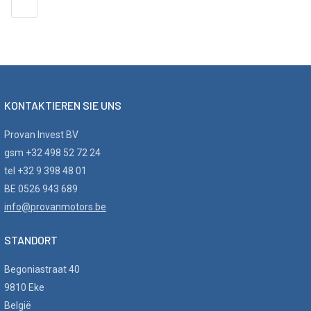
18
KONTAKTIEREN SIE UNS
Provan Invest BV
gsm +32 498 52 72 24
tel +32 9 398 48 01
BE 0526 943 689
info@provanmotors.be
STANDORT
Begoniastraat 40
9810 Eke
België