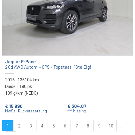
Jaguar F-Pace
2.0d AWD Autom. - GPS - Topstaat! 1Ste Eig!
2016 | 136104 km
Diesel | 180 pk
139 g/km (NEDC)
€ 15 990
€ 304,07
MwSt.-Rückerstattung
*** Missing
1
2
3
4
5
6
7
8
9
10
...