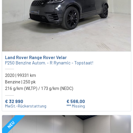
Land Rover Range Rover Velar
P250 Benzine Autom. - R Rynamic - Topstaat!
2020 | 99331 km
Benzine | 250 pk
216 g/km (WLTP)
/ 173 g/km (NEDC)
€ 32 990
€ 566,00
MwSt.-Rückerstattung
*** Missing
NEU