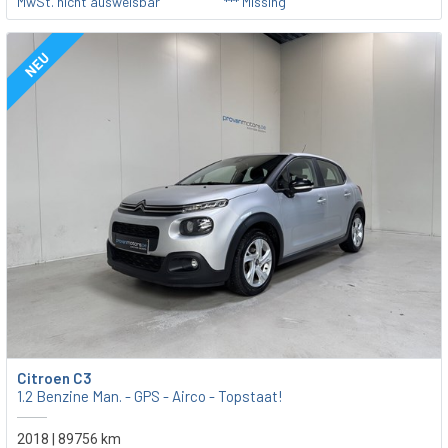
MwSt. nicht ausweisbar
*** Missing
NEU
Citroen C3
1.2 Benzine Man. - GPS - Airco - Topstaat!
2018 | 89756 km