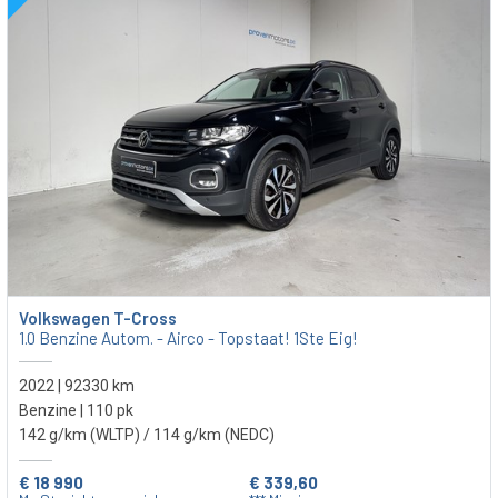
Volkswagen T-Cross
1.0 Benzine Autom. - Airco - Topstaat! 1Ste Eig!
2022 | 92330 km
Benzine | 110 pk
142 g/km (WLTP)
/ 114 g/km (NEDC)
€ 18 990
€ 339,60