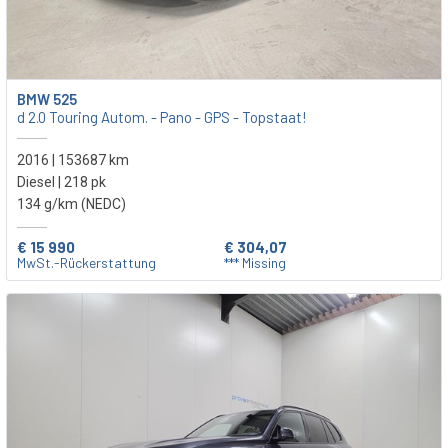
BMW 525
d 2.0 Touring Autom. - Pano - GPS - Topstaat!
2016 | 153687 km
Diesel | 218 pk
134 g/km (NEDC)
€ 15 990
€ 304,07
MwSt.-Rückerstattung
*** Missing