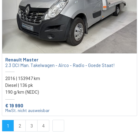
Renault Master
2.3 DCI Man. Takelwagen - Airco - Radio - Goede Staat!
2016 | 153947 km
Diesel | 136 pk
190 g/km (NEDC)
€ 19 990
MwSt. nicht ausweisbar
1
2
3
4