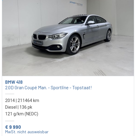
BMW 418
2.0D Gran Coupé Man. - Sportline - Topstaat!
2014 | 211464 km
Diesel | 136 pk
121 g/km (NEDC)
€ 9 990
MwSt. nicht ausweisbar