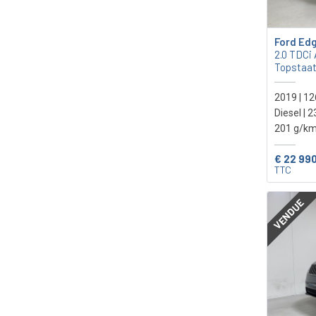
Ford Ed
2.0 TDCi 
Topstaat
2019 | 1
Diesel | 
201 g/km
€ 22 99
TTC
VENDUE