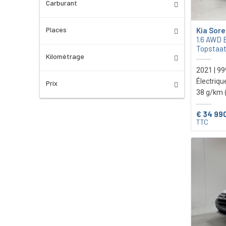
Carburant
Places
Kia Sor
1.6 AWD B
Topstaat
Kilomètrage
2021 | 9
Électriqu
Prix
38 g/km 
€ 34 99
TTC