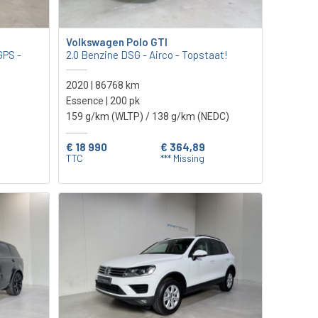
Volkswagen Polo GTI
GPS -
2.0 Benzine DSG - Airco - Topstaat!
2020 | 86768 km
Essence | 200 pk
159 g/km (WLTP)
/ 138 g/km (NEDC)
€ 18 990
€ 364,89
TTC
*** Missing