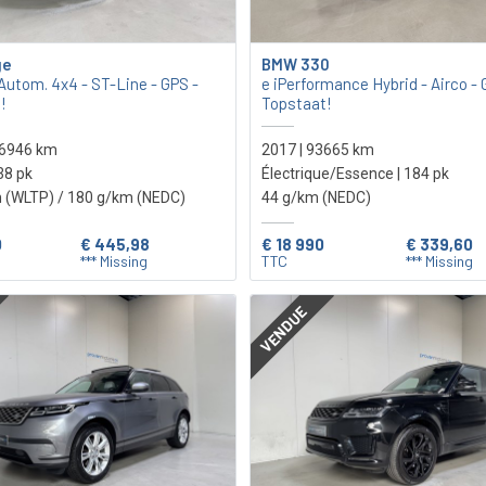
ge
BMW 330
Autom. 4x4 - ST-Line - GPS -
e iPerformance Hybrid - Airco - 
!
Topstaat!
26946 km
2017 | 93665 km
238 pk
Électrique/Essence | 184 pk
 (WLTP)
/ 180 g/km (NEDC)
44 g/km (NEDC)
0
€ 445,98
€ 18 990
€ 339,60
*** Missing
TTC
*** Missing
VENDUE