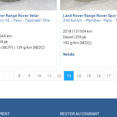
ver Range Rover Velar
Land Rover Range Rover Spor
om. SE - Pano - Topstaat! 1Ste
3.0d Autom. - Meridian - Pano - 
2018 | 151504 km
9664 km
Diesel | 259 pk
204 pk
182 g/km (NEDC)
 (WLTP)
/ 139 g/km (NEDC)
Vendu
1
...
8
9
10
11
12
13
14
15
16
17
MENT
RESTER AU COURANT