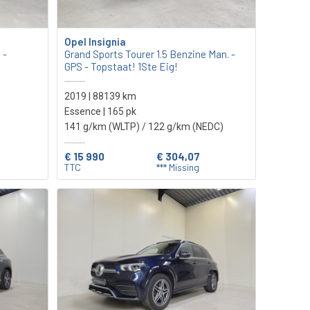
Opel Insignia
 -
Grand Sports Tourer 1.5 Benzine Man. -
GPS - Topstaat! 1Ste Eig!
2019 | 88139 km
Essence | 165 pk
141 g/km (WLTP)
/ 122 g/km (NEDC)
€ 15 990
€ 304,07
TTC
*** Missing