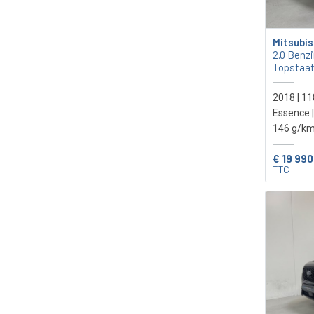
Mitsubis
2.0 Benzi
Topstaat
2018 | 1
Essence |
146 g/km
€ 19 99
TTC