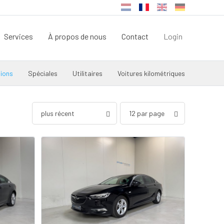
Services
À propos de nous
Contact
Login
ions
Spéciales
Utilitaires
Voitures kilométriques
plus récent
12 par page