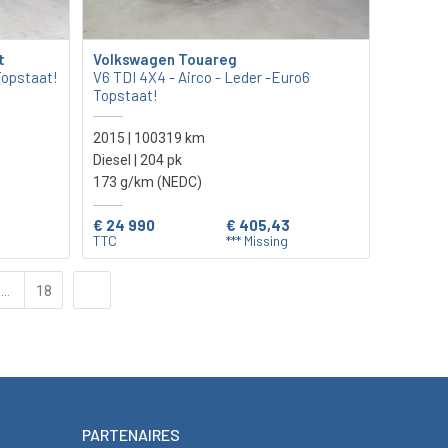
t
Volkswagen Touareg
Topstaat!
V6 TDI 4X4 - Airco - Leder -Euro6
Topstaat!
2015 | 100319 km
Diesel | 204 pk
173 g/km (NEDC)
€ 24 990
€ 405,43
TTC
*** Missing
...
18
PARTENAIRES