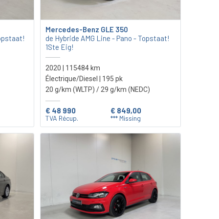
Mercedes-Benz GLE 350
opstaat!
de Hybride AMG Line - Pano - Topstaat!
1Ste Eig!
2020 | 115484 km
Électrique/Diesel | 195 pk
20 g/km (WLTP)
/ 29 g/km (NEDC)
€ 48 990
€ 849,00
TVA Récup.
*** Missing