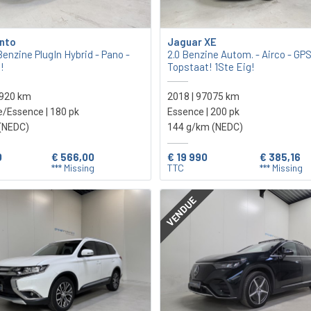
ento
Jaguar XE
enzine PlugIn Hybrid - Pano -
2.0 Benzine Autom. - Airco - GPS
!
Topstaat! 1Ste Eig!
9920 km
2018 | 97075 km
e/Essence | 180 pk
Essence | 200 pk
(NEDC)
144 g/km (NEDC)
0
€ 566,00
€ 19 990
€ 385,16
*** Missing
TTC
*** Missing
VENDUE