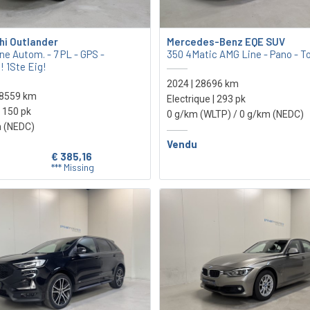
hi Outlander
Mercedes-Benz EQE SUV
ne Autom. - 7 PL - GPS -
350 4Matic AMG Line - Pano - T
! 1Ste Eig!
2024 | 28696 km
18559 km
Electrique | 293 pk
 150 pk
0 g/km (WLTP)
/ 0 g/km (NEDC)
 (NEDC)
Vendu
0
€ 385,16
*** Missing